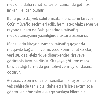
metro ilə daha rahat və tez bir zamanda getmək
imkanı ilə izah olunur.
Buna görə də, veb səhifəmizdə mənzillərin kirayəsi
üçün müvafiq seçimləri edib, həm istədiyiniz şəhər və
rayonda, həm də Bakı şəhərində müvafiq
metrostansiyanın yaxınlığında axtara bilərsiniz.
Mənzillərin kirayəsi zamanı müvafiq qaydada
müqavilə bağlanılır və mövcud kommunal xərclər,
yəni su, qaz, elektrik və digər xərclər kirayəyə
götürənin üzərinə düşür. Kirayəyə götürən mənzili
təhvil aldığı formada geri təhvil verməyi öhdəsinə
götürür.
Ən ucuz və ən münasib mənzillərin kirayəsi ilə bizim
veb səhifədə tanış ola, daha ətraflı isə saytımızda
göstərilən nömrələrlə əlaqə saxlaya bilərsiniz.