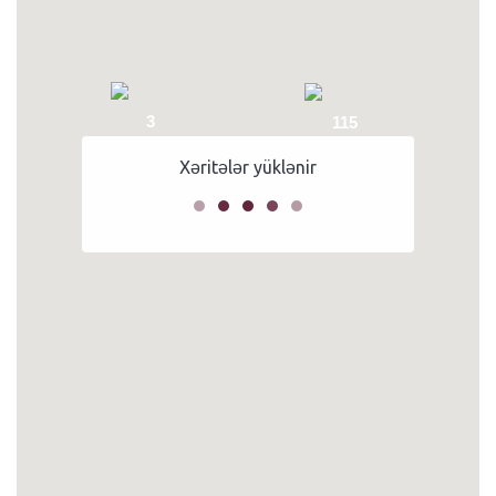
3
115
Xəritələr yüklənir