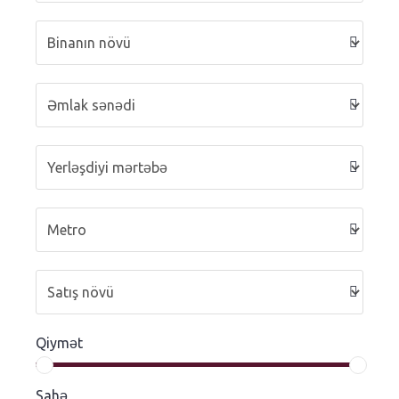
Qiymət
Sahə