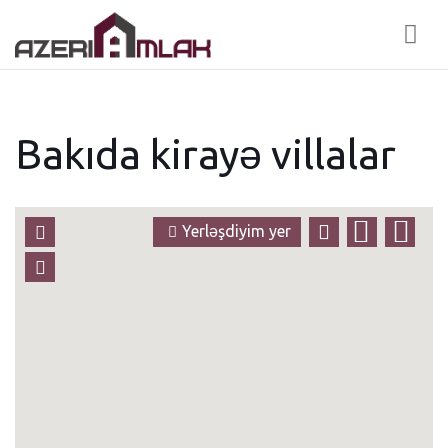
Nav
Bakıda kirayə villalar
Yerləşdiyim yer