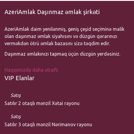
AzeriAmlak Daşınmaz əmlak şirkəti
AzeriAmlak daim yenilənmiş, geniş çeşid seçiminə malik
olan daşınmaz əmlak siyahısını və düzgün qərarınızı
verməkdən ötrü əmlak bazasını sizə təqdim edir.
Daşınmaz əmlakınızı tapmaq üçün düzgün yerdəsiniz.
Haqqımızda daha ətraflı
VIP Elanlar
Satış
Satılır 2 otaqlı mənzil Xətai rayonu
Satış
Satılır 3 otaqlı mənzil Nərimanov rayonu