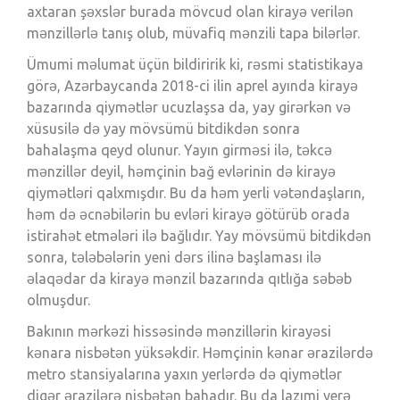
axtaran şəxslər burada mövcud olan kirayə verilən
mənzillərlə tanış olub, müvafiq mənzili tapa bilərlər.
Ümumi məlumat üçün bildiririk ki, rəsmi statistikaya
görə, Azərbaycanda 2018-ci ilin aprel ayında kirayə
bazarında qiymətlər ucuzlaşsa da, yay girərkən və
xüsusilə də yay mövsümü bitdikdən sonra
bahalaşma qeyd olunur. Yayın girməsi ilə, təkcə
mənzillər deyil, həmçinin bağ evlərinin də kirayə
qiymətləri qalxmışdır. Bu da həm yerli vətəndaşların,
həm də əcnəbilərin bu evləri kirayə götürüb orada
istirahət etmələri ilə bağlıdır. Yay mövsümü bitdikdən
sonra, tələbələrin yeni dərs ilinə başlaması ilə
əlaqədar da kirayə mənzil bazarında qıtlığa səbəb
olmuşdur.
Bakının mərkəzi hissəsində mənzillərin kirayəsi
kənara nisbətən yüksəkdir. Həmçinin kənar ərazilərdə
metro stansiyalarına yaxın yerlərdə də qiymətlər
digər ərazilərə nisbətən bahadır. Bu da lazımi yerə