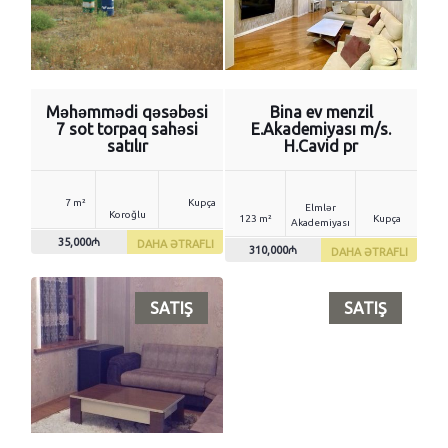
Məhəmmədi qəsəbəsi
Bina ev menzil
7 sot torpaq sahəsi
E.Akademiyası m/s.
satılır
H.Cavid pr
7 m²
Kupça
Elmlər
Koroğlu
123 m²
Kupça
Akademiyası
35,000₼
DAHA ƏTRAFLI
310,000₼
DAHA ƏTRAFLI
SATIŞ
SATIŞ