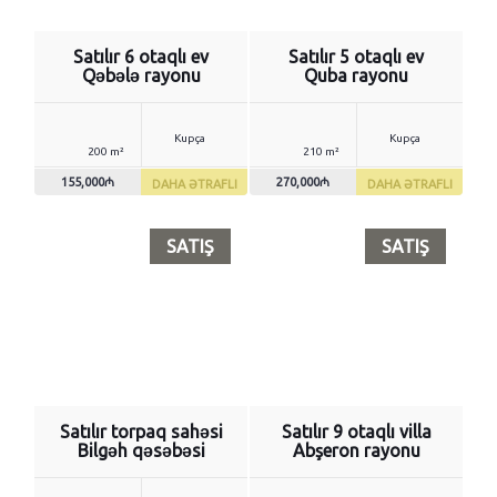
Satılır 6 otaqlı ev
Satılır 5 otaqlı ev
Qəbələ rayonu
Quba rayonu
Kupça
Kupça
200 m²
210 m²
155,000₼
270,000₼
DAHA ƏTRAFLI
DAHA ƏTRAFLI
SATIŞ
SATIŞ
Satılır torpaq sahəsi
Satılır 9 otaqlı villa
Bilgəh qəsəbəsi
Abşeron rayonu