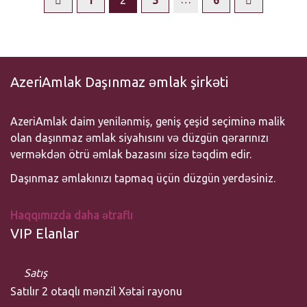
1
2
3
6
AzeriAmlak Daşınmaz əmlak şirkəti
AzeriAmlak daim yenilənmiş, geniş çeşid seçiminə malik
olan daşınmaz əmlak siyahısını və düzgün qərarınızı
verməkdən ötrü əmlak bazasını sizə təqdim edir.
Daşınmaz əmlakınızı tapmaq üçün düzgün yerdəsiniz.
Haqqımızda daha ətraflı
VIP Elanlar
Satış
Satılır 2 otaqlı mənzil Xətai rayonu