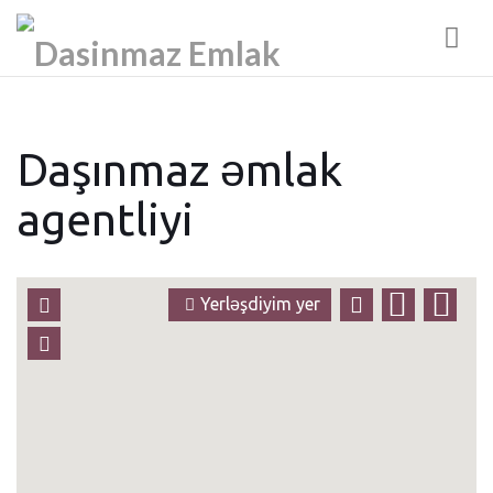
Nav
Daşınmaz əmlak
agentliyi
Yerləşdiyim yer