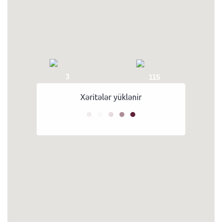
3
115
Xəritələr yüklənir