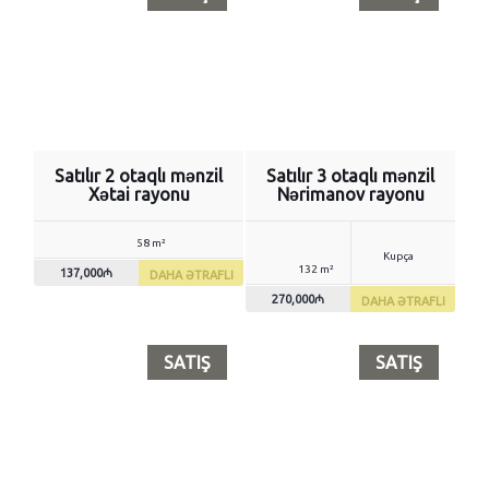
Satılır 2 otaqlı mənzil
Satılır 3 otaqlı mənzil
Xətai rayonu
Nərimanov rayonu
58 m²
Kupça
132 m²
137,000₼
DAHA ƏTRAFLI
270,000₼
DAHA ƏTRAFLI
SATIŞ
SATIŞ