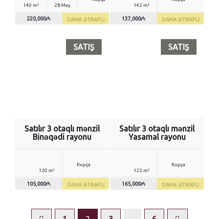
140 m²
28 May
142 m²
220,000₼
137,000₼
DAHA ƏTRAFLI
DAHA ƏTRAFLI
SATIŞ
SATIŞ
Satılır 3 otaqlı mənzil
Satılır 3 otaqlı mənzil
Binəqədi rayonu
Yasamal rayonu
Kupça
Kupça
120 m²
122 m²
105,000₼
165,000₼
DAHA ƏTRAFLI
DAHA ƏTRAFLI
…