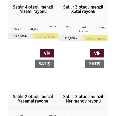
Satılır 4 otaqlı mənzil
Satılır 3 otaqlı mənzil
Nizami rayonu
Xətai rayonu
Kupça
95 m²
Kupça
Həzi
100 m²
Neftçilər
Aslanov
120,000₼
DAHA ƏTRAFLI
118,000₼
DAHA ƏTRAFLI
VİP
VİP
SATIŞ
SATIŞ
Satılır 2 otaqlı mənzil
Satılır 3 otaqlı mənzil
Yasamal rayonu
Nərimanov rayonu
70 m²
Kupça