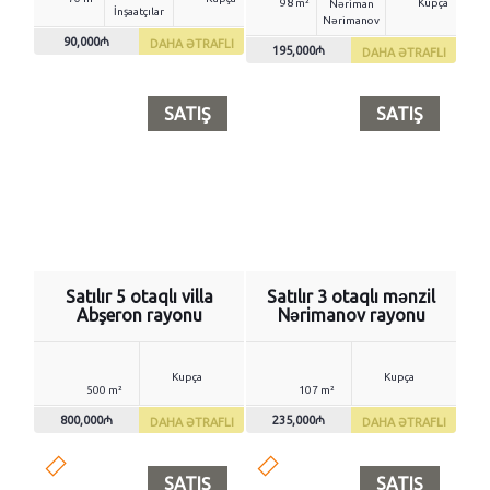
98 m²
Kupça
Nəriman
İnşaatçılar
Nərimanov
90,000₼
DAHA ƏTRAFLI
195,000₼
DAHA ƏTRAFLI
SATIŞ
SATIŞ
Satılır 5 otaqlı villa
Satılır 3 otaqlı mənzil
Abşeron rayonu
Nərimanov rayonu
Kupça
Kupça
500 m²
107 m²
800,000₼
235,000₼
DAHA ƏTRAFLI
DAHA ƏTRAFLI
SATIŞ
SATIŞ