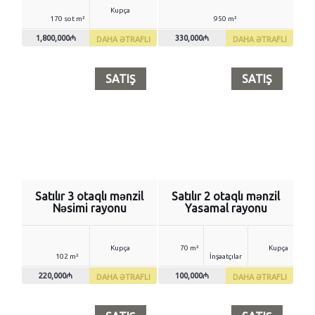
Kupça
170 sot m²
950 m²
1,800,000₼
330,000₼
DAHA ƏTRAFLI
DAHA ƏTRAFLI
SATIŞ
SATIŞ
Satılır 3 otaqlı mənzil
Satılır 2 otaqlı mənzil
Nəsimi rayonu
Yasamal rayonu
Kupça
70 m²
Kupça
102 m²
İnşaatçılar
220,000₼
100,000₼
DAHA ƏTRAFLI
DAHA ƏTRAFLI