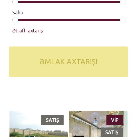
Sahə
Ətraflı axtarış
ƏMLAK AXTARIŞI
SATIŞ
VİP
SATIŞ