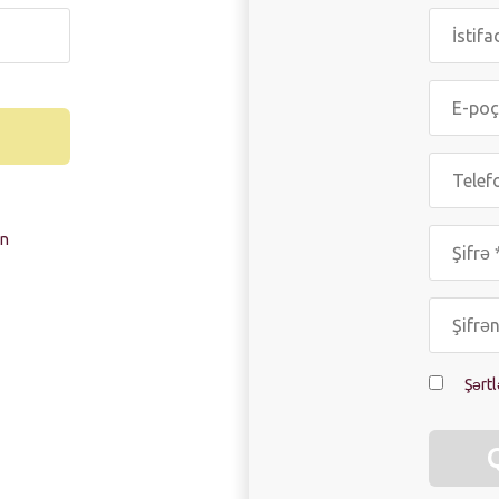
ın
Şərtl