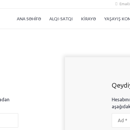
Email:
ANA SƏHİFƏ
ALQI-SATQI
KİRAYƏ
YAŞAYIŞ KO
Qeydi
madan
Hesabın
aşağıdak