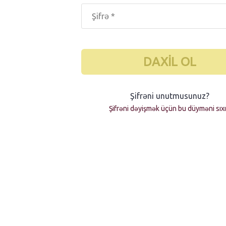
DAXIL OL
Şifrəni unutmusunuz?
Şifrəni dəyişmək üçün bu düyməni sıx