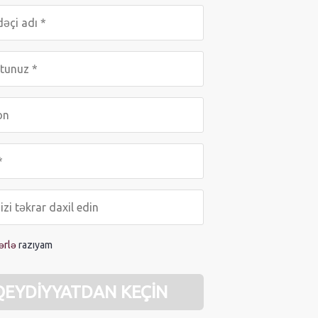
ərlə
razıyam
QEYDIYYATDAN KEÇIN