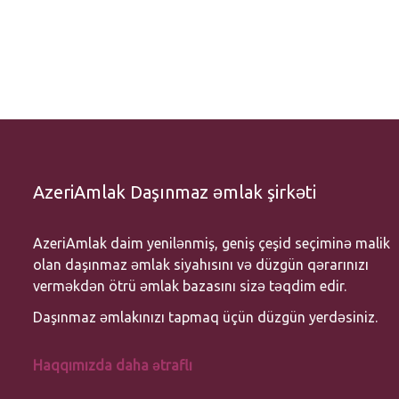
AzeriAmlak Daşınmaz əmlak şirkəti
AzeriAmlak daim yenilənmiş, geniş çeşid seçiminə malik
olan daşınmaz əmlak siyahısını və düzgün qərarınızı
verməkdən ötrü əmlak bazasını sizə təqdim edir.
Daşınmaz əmlakınızı tapmaq üçün düzgün yerdəsiniz.
Haqqımızda daha ətraflı