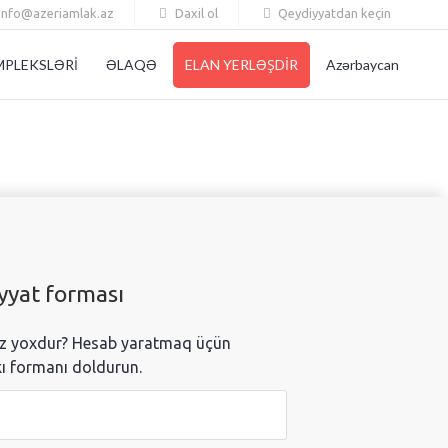
info@azeriamlak.az
Daxil ol
Qeydiyyatdan keçin
MPLEKSLƏRİ
ƏLAQƏ
ELAN YERLƏŞDİR
Azərbaycan
yyat forması
ız yoxdur? Hesab yaratmaq üçün
ı formanı doldurun.