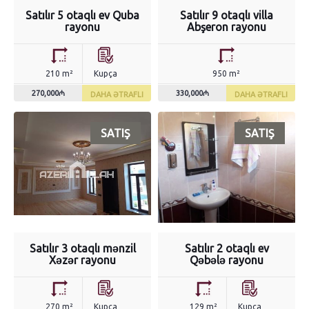
Satılır 5 otaqlı ev Quba
Satılır 9 otaqlı villa
rayonu
Abşeron rayonu
210 m²
Kupça
950 m²
270,000₼
330,000₼
DAHA ƏTRAFLI
DAHA ƏTRAFLI
SATIŞ
SATIŞ
Satılır 3 otaqlı mənzil
Satılır 2 otaqlı ev
Xəzər rayonu
Qəbələ rayonu
270 m²
Kupça
129 m²
Kupça