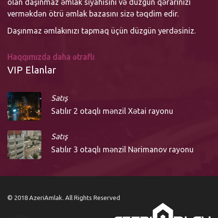
olan daşınmaz əmlak siyahısını və düzgün qərarınızı
verməkdən ötrü əmlak bazasını sizə təqdim edir.
Daşınmaz əmlakınızı tapmaq üçün düzgün yerdəsiniz.
Haqqımızda daha ətraflı
VIP Elanlar
Satış
Satılır 2 otaqlı mənzil Xətai rayonu
Satış
Satılır 3 otaqlı mənzil Nərimanov rayonu
© 2018 AzeriAmlak. All Rights Reserved