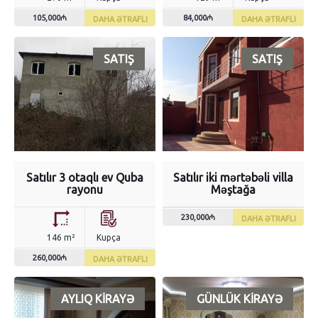
105,000₼
84,000₼
DAHA ƏTRAFLI
DAHA ƏTRAFLI
SATIŞ
SATIŞ
Satılır 3 otaqlı ev Quba
Satılır iki mərtəbəli villa
rayonu
Məştağa
230,000₼
DAHA ƏTRAFLI
146 m²
Kupça
260,000₼
DAHA ƏTRAFLI
AYLIQ KIRAYƏ
GÜNLÜK KIRAYƏ