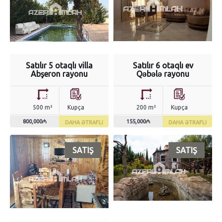
Satılır 5 otaqlı villa
Satılır 6 otaqlı ev
Abşeron rayonu
Qəbələ rayonu
500 m²
Kupça
200 m²
Kupça
800,000₼
155,000₼
DAHA ƏTRAFLI
DAHA ƏTRAFLI
SATIŞ
SATIŞ