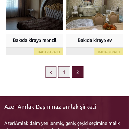
Bakıda kirayə mənzil
Bakıda kirayə ev
DAHA ƏTRAFLI
DAHA ƏTRAFLI
1
2
AzeriAmlak Daşınmaz əmlak şirkəti
AzeriAmlak daim yenilənmiş, geniş çeşid seçiminə malik