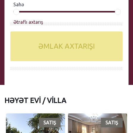
Sahə
Ətraflı axtarış
ƏMLAK AXTARIŞI
HƏYƏT EVI / VILLA
SATIŞ
SATIŞ