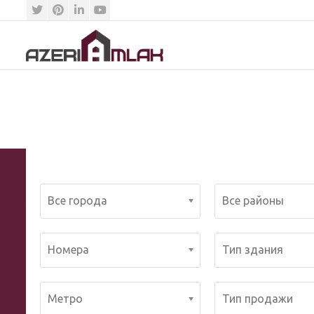
azeriamlak.az
Все города
Все районы
Номера
Тип здания
Метро
Тип продажи